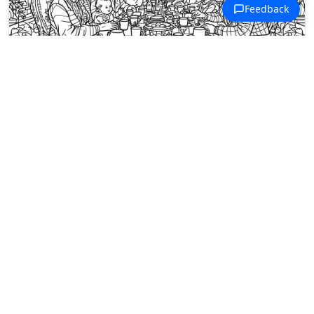
Disegni da colorare Festa dei Nonni
Una famiglia multigenerazionale
festeggia la Festa dei Nonni attorno
a un tavolo imbandito.