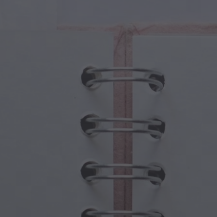
ture Magiche
Festa dei Nonni
li Magici
Ossessioni di Halloween
oli Magici
Festa della Mamma
e Mitologiche
Festività di Capodanno
do Steampunk
Sport e Giochi Olimpici
asia Sottomarina
Celebrazioni della Primavera
Giorno di San Patrizio
Festival Estivi
Giorno del Ringraziamento
Romanticismo di San Valentino
Feste Invernali