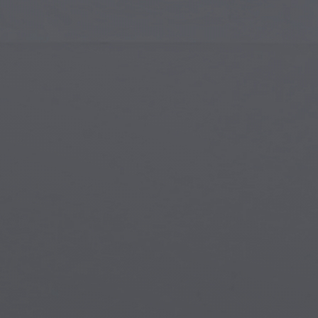
Arte Islamica
Crea
Arte Moderna
Porta
Arte Musicale
Simb
Arte dei Nativi Americani
Scen
Arte Rinascimentale
Mon
Vetrate
Fant
Street Art