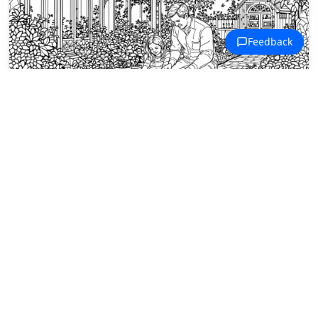
Disegni da colorare Festa del Papà
Un adulto e un bambino piantano
piantine insieme in una serra
vittoriana piena di rampicanti e vasi
fioriti.