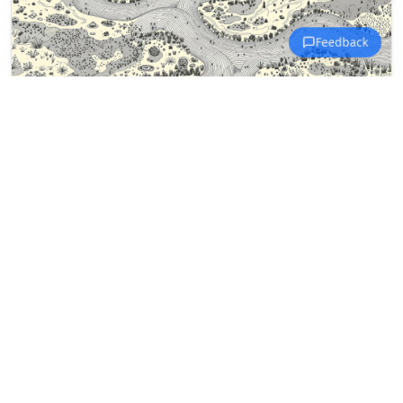
Disegni da colorare Cascate e Fiumi
Un fiume sinuoso attraversa colline
ondulate con alberi e praterie.