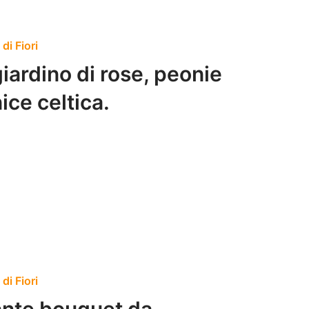
di Fiori
iardino di rose, peonie
nice celtica.
di Fiori
ante bouquet da