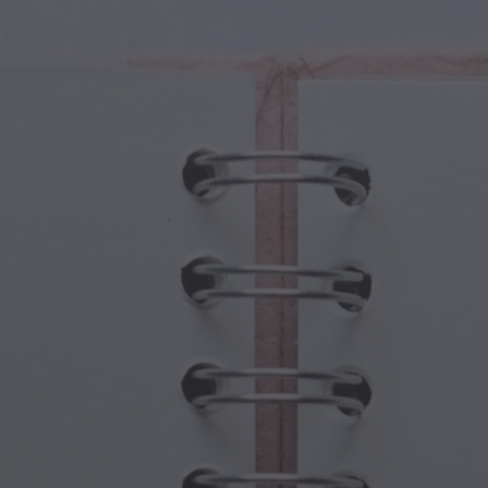
ture Magiche
Festa dei Nonni
li Magici
Ossessioni di Halloween
oli Magici
Festa della Mamma
e Mitologiche
Festività di Capodanno
do Steampunk
Sport e Giochi Olimpici
asia Sottomarina
Celebrazioni della Primavera
Giorno di San Patrizio
Festival Estivi
Giorno del Ringraziamento
Romanticismo di San Valentino
Feste Invernali