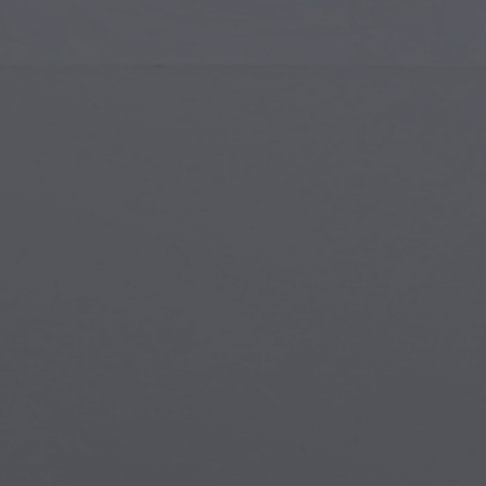
Arte Islamica
Crea
Arte Moderna
Porta
Arte Musicale
Simb
Arte dei Nativi Americani
Scen
Arte Rinascimentale
Mon
Vetrate
Fant
Street Art