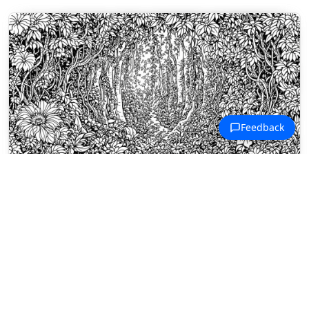
Disegni da colorare Paesaggi Tropicali
Una giungla fitta crea un arco di
alberi contorti e liane che
incorniciano una radura soleggiata.