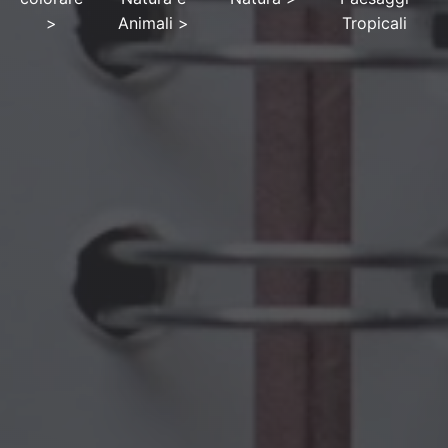
>
Animali
>
Tropicali