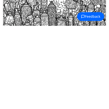
Dibujos para colorear Arte Callejero
Una naturaleza muerta repleta de
botellas y vasijas decorativas llena
cada rincón con patrones
zentangle.