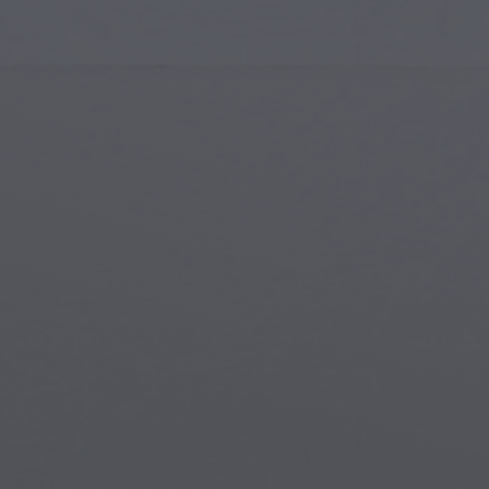
Arte Islámico
Cria
Arte Moderno
Port
Arte Musical
Símb
Arte Nativo Americano
Esce
Arte del Renacimiento
Mun
Vidrieras
Fant
Arte Callejero