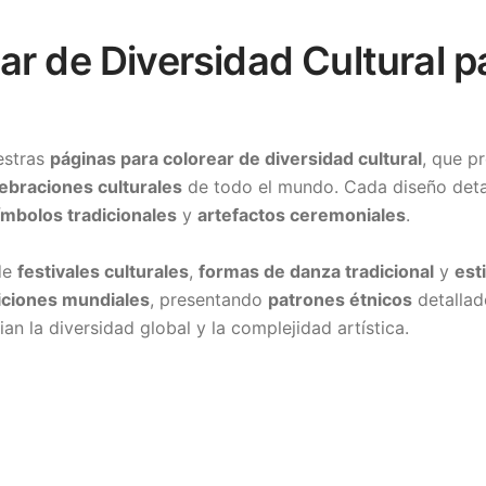
r de Diversidad Cultural pa
estras
páginas para colorear de diversidad cultural
, que p
ebraciones culturales
de todo el mundo. Cada diseño detall
ímbolos tradicionales
y
artefactos ceremoniales
.
 de
festivales culturales
,
formas de danza tradicional
y
est
iciones mundiales
, presentando
patrones étnicos
detallad
an la diversidad global y la complejidad artística.