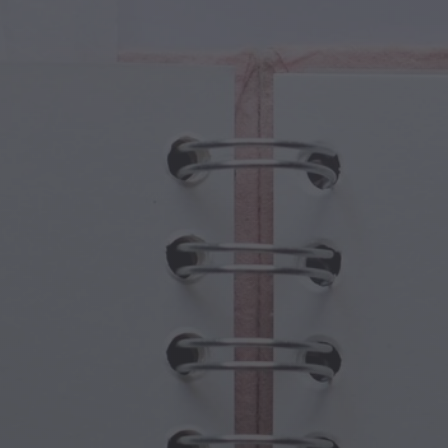
turas Mágicas
Día de los Abuelos
ales Mágicos
Embrujos de Halloween
olos Mágicos
Día de la Madre
nas Mitológicas
Festividades de Año Nuevo
do Steampunk
Deportes y Juegos Olímpicos
asía Submarina
Celebraciones de Primavera
Día de San Patricio
Festivales de Verano
Acción de Gracias
Romance de San Valentín
Vacaciones de Invierno