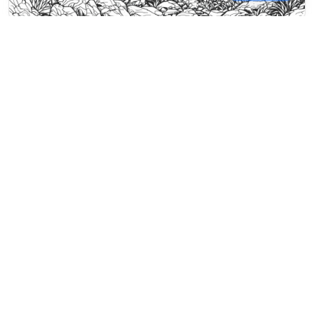
Dibujos para colorear Animales Nocturnos
Un lobo aúlla a una luna detallada
desde un afloramiento rocoso de
montaña, rodeado de bosque de
coníferas.