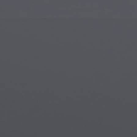
Arte Islámico
Cria
Arte Moderno
Port
Arte Musical
Símb
Arte Nativo Americano
Esce
Arte del Renacimiento
Mun
Vidrieras
Fant
Arte Callejero