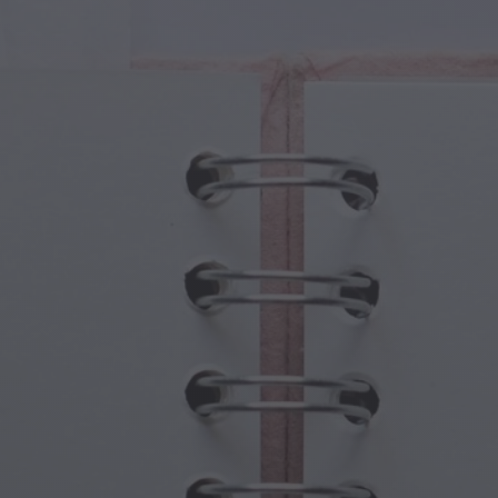
turas Mágicas
Día de los Abuelos
ales Mágicos
Embrujos de Halloween
olos Mágicos
Día de la Madre
nas Mitológicas
Festividades de Año Nuevo
do Steampunk
Deportes y Juegos Olímpicos
asía Submarina
Celebraciones de Primavera
Día de San Patricio
Festivales de Verano
Acción de Gracias
Romance de San Valentín
Vacaciones de Invierno