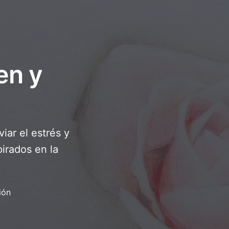
en y
iar el estrés y
irados en la
ión