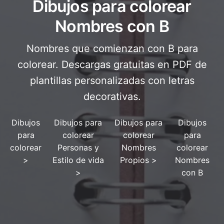
Dibujos para colorear
Nombres con B
Nombres que comienzan con B para
colorear. Descargas gratuitas en PDF de
plantillas personalizadas con letras
decorativas.
Dibujos
Dibujos para
Dibujos para
Dibujos
para
colorear
colorear
para
colorear
Personas y
Nombres
colorear
>
Estilo de vida
Propios
>
Nombres
>
con B