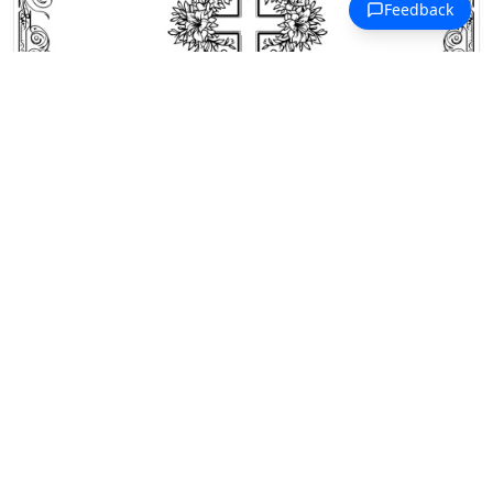
Dibujos para colorear Alegría Pascual
Una cruz se alza alta, coronada con
flores similares a girasoles y
envuelta en guirnaldas botánicas.