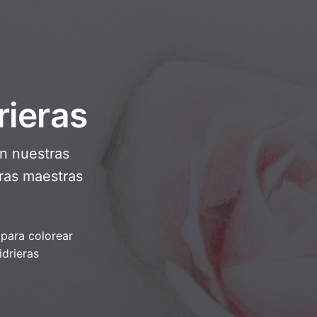
rieras
on nuestras
bras maestras
 para colorear
idrieras