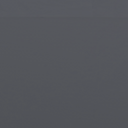
Arte Islámico
Cria
Arte Moderno
Port
Arte Musical
Símb
Arte Nativo Americano
Esce
Arte del Renacimiento
Mun
Vidrieras
Fant
Arte Callejero