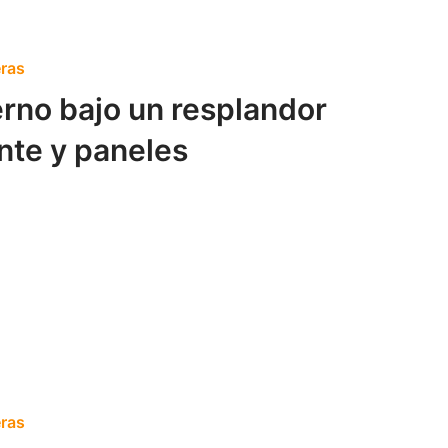
eras
rno bajo un resplandor
nte y paneles
eras