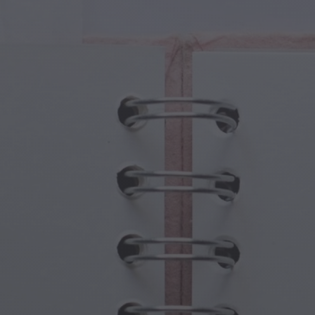
turas Mágicas
Día de los Abuelos
ales Mágicos
Embrujos de Halloween
olos Mágicos
Día de la Madre
nas Mitológicas
Festividades de Año Nuevo
do Steampunk
Deportes y Juegos Olímpicos
asía Submarina
Celebraciones de Primavera
Día de San Patricio
Festivales de Verano
Acción de Gracias
Romance de San Valentín
Vacaciones de Invierno