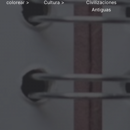
colorear
>
Cultura
>
Civilizaciones
Antiguas