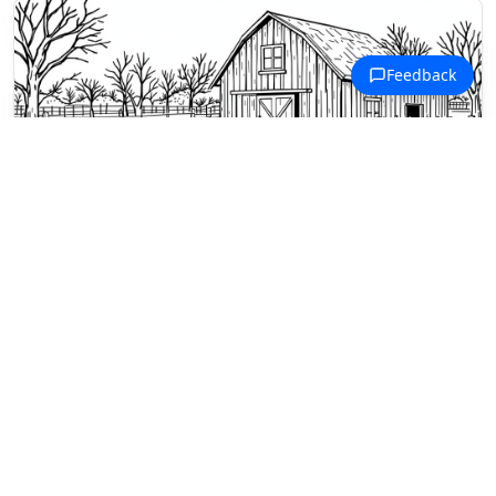
Dibujos para colorear Acción de Gracias
Una bandada de pavos deambula
por el corral frente a un granero
clásico de dos pisos.