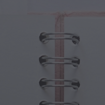
turas Mágicas
Día de los Abuelos
ales Mágicos
Embrujos de Halloween
olos Mágicos
Día de la Madre
nas Mitológicas
Festividades de Año Nuevo
do Steampunk
Deportes y Juegos Olímpicos
asía Submarina
Celebraciones de Primavera
Día de San Patricio
Festivales de Verano
Acción de Gracias
Romance de San Valentín
Vacaciones de Invierno