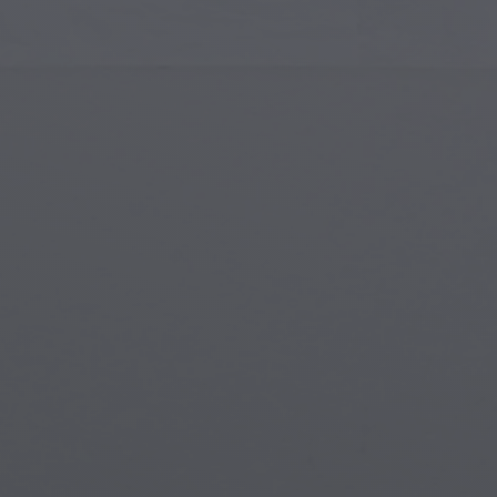
Arte Islámico
Cria
Arte Moderno
Port
Arte Musical
Símb
Arte Nativo Americano
Esce
Arte del Renacimiento
Mun
Vidrieras
Fant
Arte Callejero