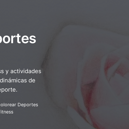
portes
ss y actividades
 dinámicas de
eporte.
colorear Deportes
Fitness