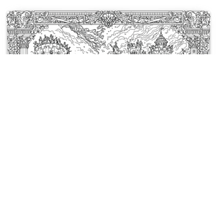
Dibujos para colorear Día de la Bastilla
Revolucionarios franceses asaltan
la fortaleza de la Bastilla bajo nubes
dramáticas y humo de cañón.