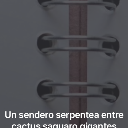
Un sendero serpentea entre
cactus saguaro gigantes