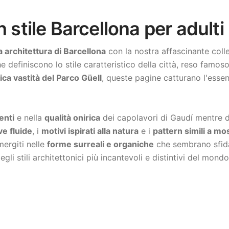
n stile Barcellona per adulti
a architettura di Barcellona
con la nostra affascinante colle
e definiscono lo stile caratteristico della città, reso famos
ca vastità del Parco Güell
, queste pagine catturano l'esse
enti
e nella
qualità onirica
dei capolavori di Gaudí mentre dai
ve fluide
, i
motivi ispirati alla natura
e i
pattern simili a mo
mergiti nelle
forme surreali e organiche
che sembrano sfidar
li stili architettonici più incantevoli e distintivi del mondo