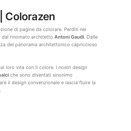
 | Colorazen
zione di pagine da colorare. Perditi nei
o dal rinomato architetto
Antoni Gaudí
. Dalle
nza del panorama architettonico capriccioso
 loro vita con il colore. I nostri design
saici
che sono diventati sinonimo
e il design convenzionale e lascia fluire la
.