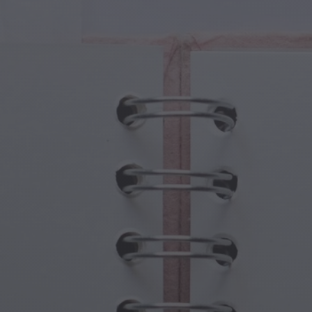
ture Magiche
Festa dei Nonni
li Magici
Ossessioni di Halloween
oli Magici
Festa della Mamma
e Mitologiche
Festività di Capodanno
do Steampunk
Sport e Giochi Olimpici
asia Sottomarina
Celebrazioni della Primavera
Giorno di San Patrizio
Festival Estivi
Giorno del Ringraziamento
Romanticismo di San Valentino
Feste Invernali