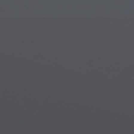
Arte Islamica
Crea
Arte Moderna
Porta
Arte Musicale
Simb
Arte dei Nativi Americani
Scen
Arte Rinascimentale
Mon
Vetrate
Fant
Street Art