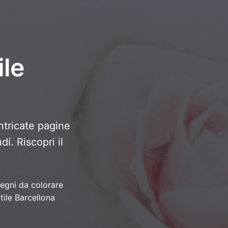
ile
intricate pagine
í. Riscopri il
egni da colorare
tile Barcellona