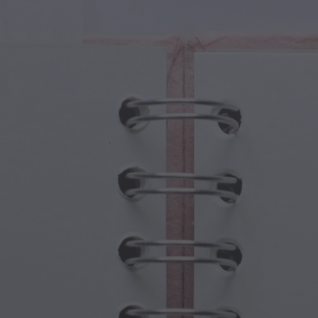
ture Magiche
Festa dei Nonni
li Magici
Ossessioni di Halloween
oli Magici
Festa della Mamma
e Mitologiche
Festività di Capodanno
do Steampunk
Sport e Giochi Olimpici
asia Sottomarina
Celebrazioni della Primavera
Giorno di San Patrizio
Festival Estivi
Giorno del Ringraziamento
Romanticismo di San Valentino
Feste Invernali