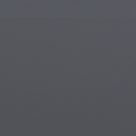
Arte Islamica
Crea
Arte Moderna
Porta
Arte Musicale
Simb
Arte dei Nativi Americani
Scen
Arte Rinascimentale
Mon
Vetrate
Fant
Street Art