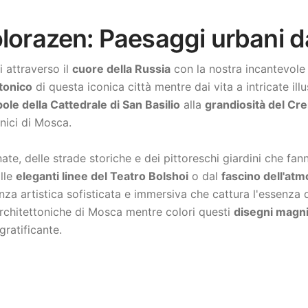
lorazen: Paesaggi urbani da
i attraverso il
cuore della Russia
con la nostra incantevole
ttonico
di questa iconica città mentre dai vita a intricate il
le della Cattedrale di San Basilio
alla
grandiosità del Cr
unici di Mosca.
ate, delle strade storiche e dei pittoreschi giardini che fa
alle
eleganti linee del Teatro Bolshoi
o dal
fascino dell'at
za artistica sofisticata e immersiva che cattura l'essenza d
architettoniche di Mosca mentre colori questi
disegni magni
ratificante.