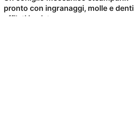
pronto con ingranaggi, molle e denti
affilati in vista.
Disegni da colorare Bizzarro e Divertente
Un vivace mercato contadino