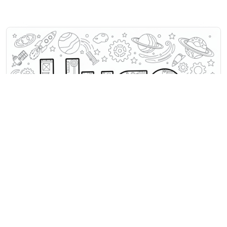
Ausmalbilder Namen mit H
Hugos Name schwebt durch einen
Kosmos voller Raketen, Planeten
und Zahnräder.