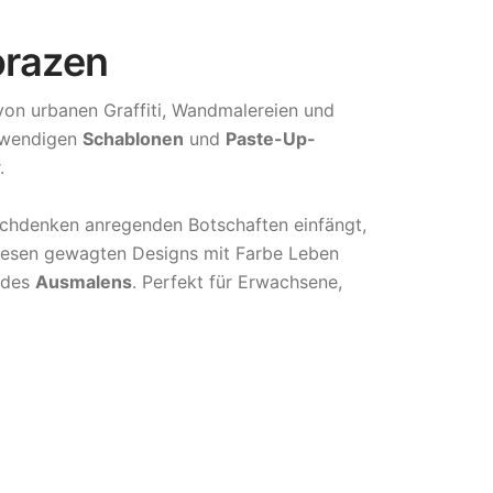
orazen
von urbanen Graffiti, Wandmalereien und
fwendigen
Schablonen
und
Paste-Up-
.
 Nachdenken anregenden Botschaften einfängt,
e diesen gewagten Designs mit Farbe Leben
t des
Ausmalens
. Perfekt für Erwachsene,