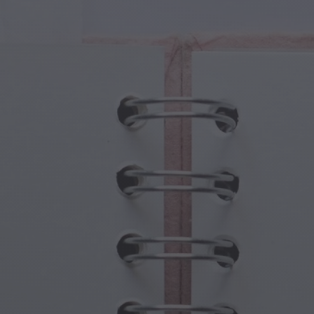
sche Kreaturen
Großelterntag
che Portale
Halloween-Spuk
sche Symbole
Muttertag
ologische Szenen
Neujahrsfestlichkeiten
mpunk-Welt
Sport und Olympische Spiele
wasser-Fantasie
Frühlingsfeste
St. Patrick's Day
Sommerfestivals
Erntedankfest
Valentinstag-Romantik
Winterfeiertage