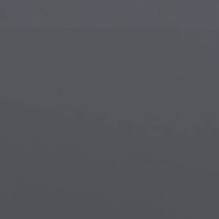
Gotische Architektur
Magi
Islamische Kunst
Magis
Moderne Kunst
Magi
Musikalische Kunst
Myth
Indianische Kunst
Stea
Renaissance-Kunst
Unter
Glasmalerei
Straßenkunst