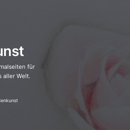
unst
alseiten für
aller Welt.
ßenkunst