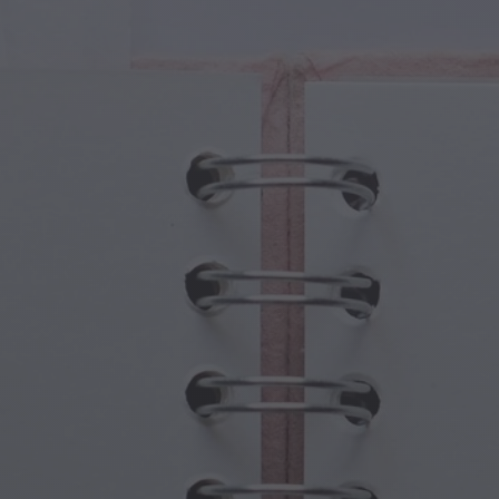
sche Kreaturen
Großelterntag
che Portale
Halloween-Spuk
sche Symbole
Muttertag
ologische Szenen
Neujahrsfestlichkeiten
mpunk-Welt
Sport und Olympische Spiele
wasser-Fantasie
Frühlingsfeste
St. Patrick's Day
Sommerfestivals
Erntedankfest
Valentinstag-Romantik
Winterfeiertage