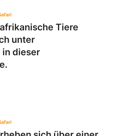
afari
 afrikanische Tiere
ch unter
in dieser
e.
afari
rheben sich über einer