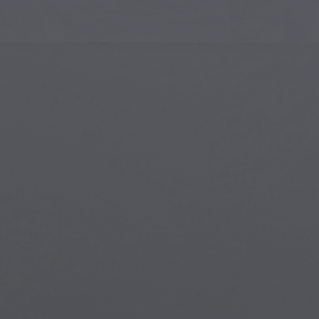
Gotische Architektur
Magi
Islamische Kunst
Magis
Moderne Kunst
Magi
Musikalische Kunst
Myth
Indianische Kunst
Stea
Renaissance-Kunst
Unter
Glasmalerei
Straßenkunst