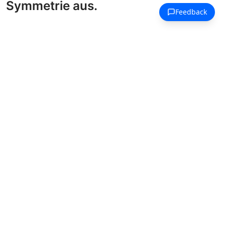
Symmetrie aus.
Ausmalbilder Baum des Lebens
Ein uralter Baum breitet seine Krone
aus, knorrige Wurzeln spiegeln die
Äste darüber.