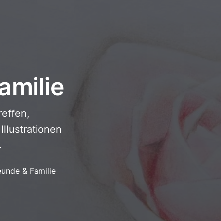
amilie
reffen,
lustrationen
.
eunde & Familie