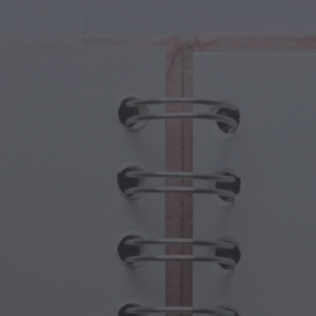
sche Kreaturen
Großelterntag
che Portale
Halloween-Spuk
sche Symbole
Muttertag
ologische Szenen
Neujahrsfestlichkeiten
mpunk-Welt
Sport und Olympische Spiele
wasser-Fantasie
Frühlingsfeste
St. Patrick's Day
Sommerfestivals
Erntedankfest
Valentinstag-Romantik
Winterfeiertage