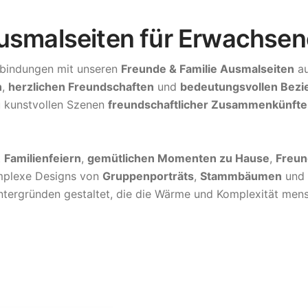
usmalseiten für Erwachsen
rbindungen mit unseren
Freunde & Familie Ausmalseiten
au
n
,
herzlichen Freundschaften
und
bedeutungsvollen Bez
u kunstvollen Szenen
freundschaftlicher Zusammenkünfte
t
Familienfeiern
,
gemütlichen Momenten zu Hause
,
Freun
mplexe Designs von
Gruppenporträts
,
Stammbäumen
und
Hintergründen gestaltet, die die Wärme und Komplexität men