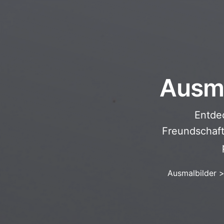
Ausma
Entdec
Freundschaf
Ausmalbilder