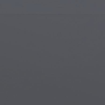
Gotische Architektur
Magi
Islamische Kunst
Magis
Moderne Kunst
Magi
Musikalische Kunst
Myth
Indianische Kunst
Stea
Renaissance-Kunst
Unter
Glasmalerei
Straßenkunst