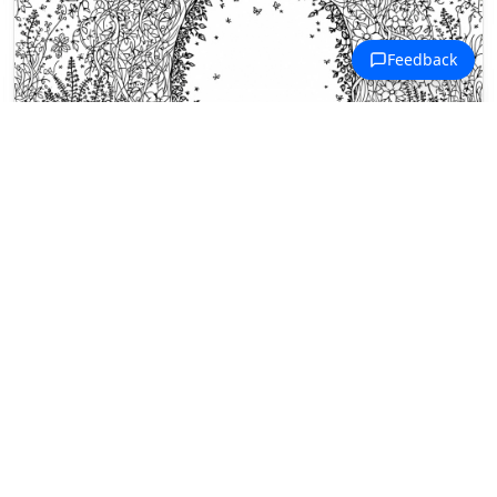
Ausmalbilder Verzauberte Gärten
Ein Holzsteg führt durch einen
verzauberten Gartenbogen aus
verwundenen Bäumen und
blühenden Ranken.