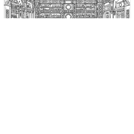
Ausmalbilder St. Patrick's Day
Betritt einen traditionellen irischen
Pub mit verzierter Holzarbeit,
flaschengesäumten Regalen und
keltischen Zierpaneelen.