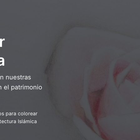
r
a
on nuestras
n el patrimonio
os para colorear
tectura Islámica