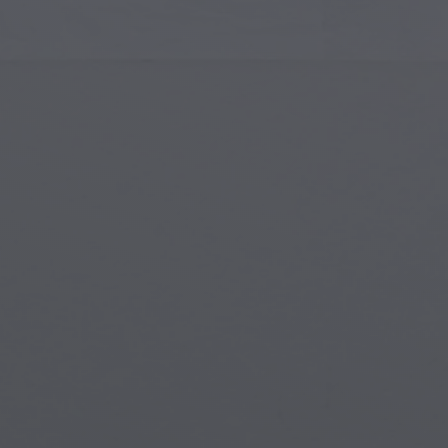
Arte Islámico
Cria
Arte Moderno
Port
Arte Musical
Símb
Arte Nativo Americano
Esce
Arte del Renacimiento
Mun
Vidrieras
Fant
Arte Callejero