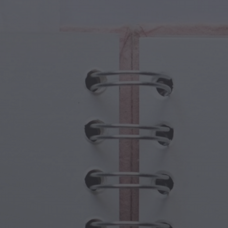
turas Mágicas
Día de los Abuelos
ales Mágicos
Embrujos de Halloween
olos Mágicos
Día de la Madre
nas Mitológicas
Festividades de Año Nuevo
do Steampunk
Deportes y Juegos Olímpicos
asía Submarina
Celebraciones de Primavera
Día de San Patricio
Festivales de Verano
Acción de Gracias
Romance de San Valentín
Vacaciones de Invierno