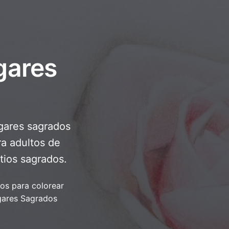
gares
ugares sagrados
a adultos de
tios sagrados.
jos para colorear
gares Sagrados