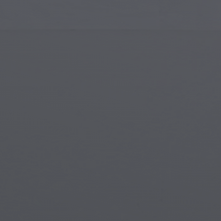
Arte Islámico
Cria
Arte Moderno
Port
Arte Musical
Símb
Arte Nativo Americano
Esce
Arte del Renacimiento
Mun
Vidrieras
Fant
Arte Callejero