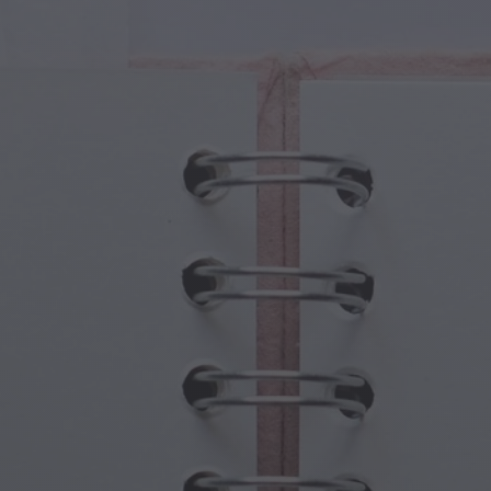
turas Mágicas
Día de los Abuelos
ales Mágicos
Embrujos de Halloween
olos Mágicos
Día de la Madre
nas Mitológicas
Festividades de Año Nuevo
do Steampunk
Deportes y Juegos Olímpicos
asía Submarina
Celebraciones de Primavera
Día de San Patricio
Festivales de Verano
Acción de Gracias
Romance de San Valentín
Vacaciones de Invierno