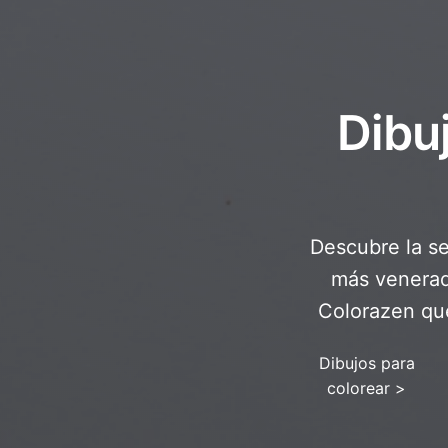
Dibu
Descubre la se
más venerad
Colorazen que
Dibujos para
colorear
>