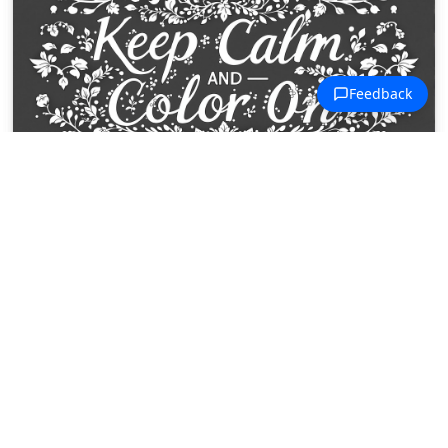
Dibujos para colorear Diseños de Mantén la Calma
Una corona real encabeza el clásico
lema 'Keep Calm and Color On',
enmarcado por enredaderas y
detalles botánicos.