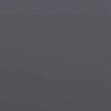
Arte Islámico
Cria
Arte Moderno
Port
Arte Musical
Símb
Arte Nativo Americano
Esce
Arte del Renacimiento
Mun
Vidrieras
Fant
Arte Callejero