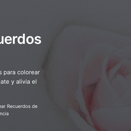
uerdos
s para colorear
te y alivia el
ear Recuerdos de
ancia