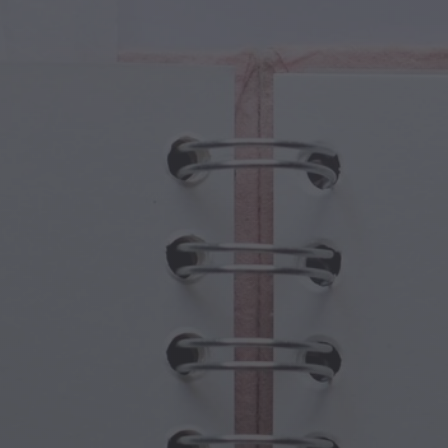
turas Mágicas
Día de los Abuelos
ales Mágicos
Embrujos de Halloween
olos Mágicos
Día de la Madre
nas Mitológicas
Festividades de Año Nuevo
do Steampunk
Deportes y Juegos Olímpicos
asía Submarina
Celebraciones de Primavera
Día de San Patricio
Festivales de Verano
Acción de Gracias
Romance de San Valentín
Vacaciones de Invierno