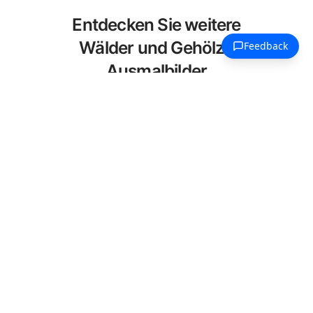
Entdecken Sie weitere
Wälder und Gehölze
Ausmalbilder
Entdecken Sie unsere kuratierte
Sammlung von Wälder und Gehölze
Ausmalbildern für Erwachsene. Jedes
Design in dieser Kategorie bietet
detailreiche und anspruchsvolle Muster,
die stundenlange kreative Entspannung
und künstlerischen Ausdruck
ermöglichen. Diese komplexen
Illustrationen wurden sorgfältig
ausgewählt, um Ihr Ausmalprojekt zu
bereichern.