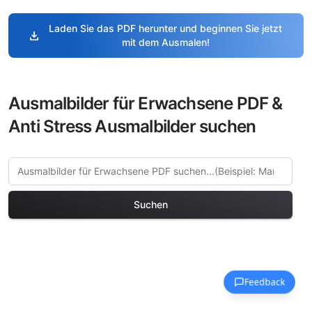
Laden Sie das PDF herunter und beginnen Sie jetzt
download
mit dem Ausmalen!
Ausmalbilder für Erwachsene PDF &
Anti Stress Ausmalbilder suchen
Suchen