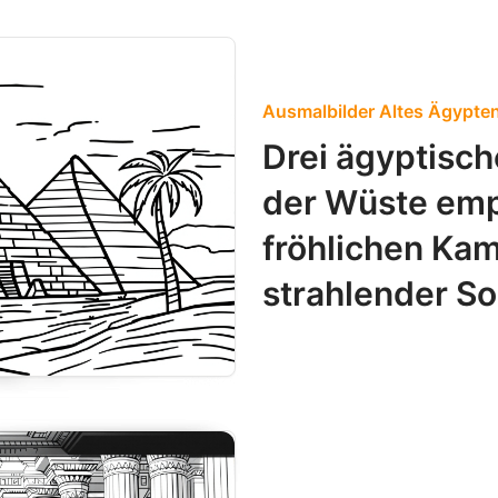
Ausmalbilder Altes Ägypte
Drei ägyptisch
der Wüste emp
fröhlichen Ka
strahlender S