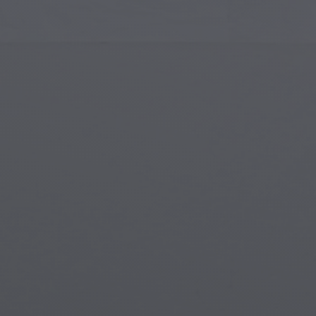
Gotische Architektur
Magi
Islamische Kunst
Magis
Moderne Kunst
Magi
Musikalische Kunst
Myth
Indianische Kunst
Stea
Renaissance-Kunst
Unter
Glasmalerei
Straßenkunst