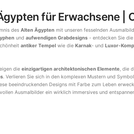
 Ägypten für Erwachsene | 
imnis des
Alten Ägypten
mit unseren fesselnden Ausmalbil
lyphen
und
aufwendigen Grabdesigns
- entdecken Sie die
 Schönheit
antiker Tempel
wie die
Karnak
- und
Luxor-Komp
zeigen die
einzigartigen architektonischen Elemente
, die 
as
. Verlieren Sie sich in den komplexen Mustern und Symbole
e diese beeindruckenden Designs mit Farbe zum Leben erweck
vollen Ausmalbilder ein wirklich immersives und entspannen