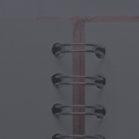
sche Kreaturen
Großelterntag
che Portale
Halloween-Spuk
sche Symbole
Muttertag
ologische Szenen
Neujahrsfestlichkeiten
mpunk-Welt
Sport und Olympische Spiele
wasser-Fantasie
Frühlingsfeste
St. Patrick's Day
Sommerfestivals
Erntedankfest
Valentinstag-Romantik
Winterfeiertage