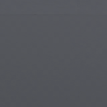
Gotische Architektur
Magi
Islamische Kunst
Magis
Moderne Kunst
Magi
Musikalische Kunst
Myth
Indianische Kunst
Stea
Renaissance-Kunst
Unter
Glasmalerei
Straßenkunst