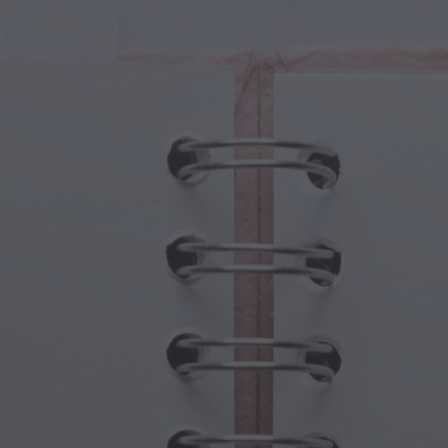
sche Kreaturen
Großelterntag
che Portale
Halloween-Spuk
sche Symbole
Muttertag
ologische Szenen
Neujahrsfestlichkeiten
mpunk-Welt
Sport und Olympische Spiele
wasser-Fantasie
Frühlingsfeste
St. Patrick's Day
Sommerfestivals
Erntedankfest
Valentinstag-Romantik
Winterfeiertage