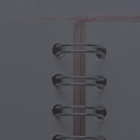
sche Kreaturen
Großelterntag
che Portale
Halloween-Spuk
sche Symbole
Muttertag
ologische Szenen
Neujahrsfestlichkeiten
mpunk-Welt
Sport und Olympische Spiele
wasser-Fantasie
Frühlingsfeste
St. Patrick's Day
Sommerfestivals
Erntedankfest
Valentinstag-Romantik
Winterfeiertage