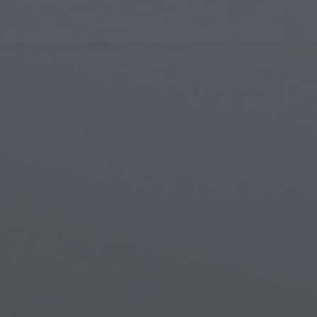
Gotische Architektur
Magi
Islamische Kunst
Magis
Moderne Kunst
Magi
Musikalische Kunst
Myth
Indianische Kunst
Stea
Renaissance-Kunst
Unter
Glasmalerei
Straßenkunst