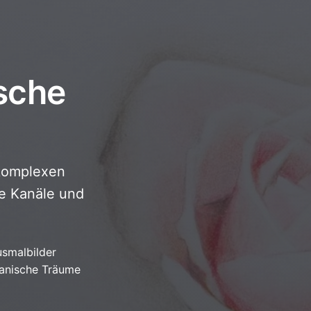
sche
 komplexen
he Kanäle und
smalbilder
anische Träume