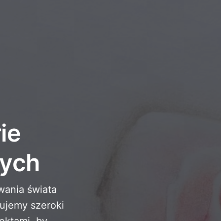
ie
łych
wania świata
rujemy szeroki
ektami, by