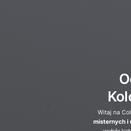
O
Kol
Witaj na Co
misternych i
wybór kat