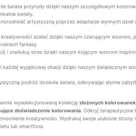
ęknie świata przyrody dzięki naszym szczegółowym koloro
likatne kwiaty.
óżnorodność artystyczną poprzez adaptacje słynnych dzieł 
j kreatywności szaleć dzięki naszym czarującym wzorom, p
rainach fantasy.
ój i zredukuj stres dzięki naszym kojącym wzorom inspir
ci każdej wyjątkowej okazji dzięki naszym świątecznym w
ystyczną podróż dookoła świata, odkrywając słynne zabytk
arannie wyselekcjonowaną kolekcję
złożonych kolorowanek
onujące doświadczenie kolorowania
. Odkryj terapeutyczne 
zmocnienie kreatywności. Wydrukuj swoje ulubione strony l
letu lub smartfona.