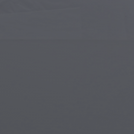
Sztuka Islamska
Mag
Sztuka Nowoczesna
Mag
Sztuka Muzyczna
Mag
Indiańska Sztuka
Sce
Sztuka Renesansu
Świ
Witraże
Pod
Sztuka Uliczna