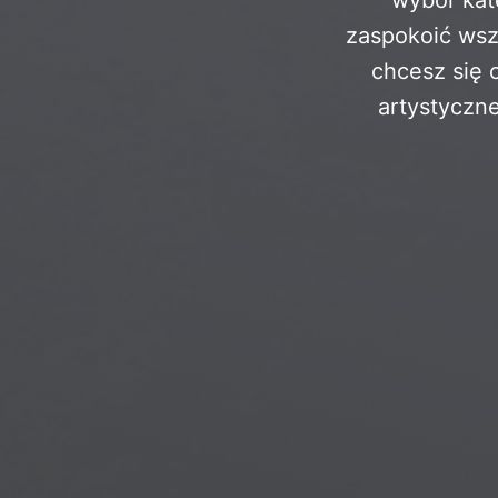
zaspokoić wszy
chcesz się 
artystyczn