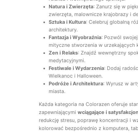
Natura i Zwierzęta
: Zanurz się w pi
zwierzęta, malownicze krajobrazy i de
Sztuka i Kultura
: Celebruj globalną r
architektury.
Fantazja i Wyobraźnia
: Pozwól swoje
mityczne stworzenia w urzekających k
Zen i Relaks
: Znajdź wewnętrzny spok
medytacyjnymi.
Festiwale i Wydarzenia
: Dodaj radoś
Wielkanoc i Halloween.
Podróże i Architektura
: Wyrusz w art
miasta.
Każda kategoria na Colorazen oferuje st
zapewniającymi
wciągające i satysfakcj
redukcję stresu, poprawę koncentracji i w
kolorować bezpośrednio z komputera, tab