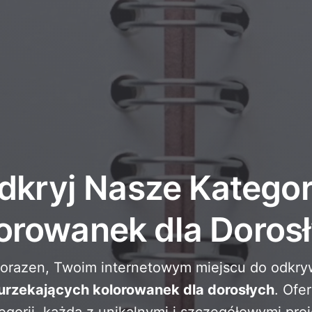
dkryj Nasze Kategor
orowanek dla Doros
lorazen, Twoim internetowym miejscu do odkry
 urzekających kolorowanek dla dorosłych
. Ofe
egorii, każda z unikalnymi i szczegółowymi proj