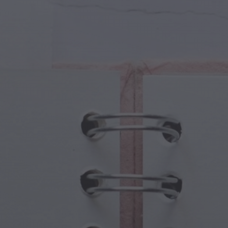
iczne Stworzenia
Dzień Babci i Dziadka
iczne Portale
Halloweenowe Nawiedzone Miejsca
iczne Symbole
Dzień Matki
ny Mitologiczne
Uroczystości Noworoczne
at Steampunka
Sport i Igrzyska Olimpijskie
wodna Fantazja
Święta Wiosny
Dzień Świętego Patryka
Festiwale Letnie
Święto Dziękczynienia
Walentynkowy Romans
Święta Zimowe