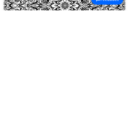
Malowanki Sztuka Islamska
Gwiaździsta mandala promieniuje
na zewnątrz przez warstwy
islamskich arabesek i roślinnych
zawijasów.