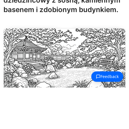
basenem i zdobionym budynkiem.
Malowanki Japońskie Ogrody
Tradycyjny japoński ogród zen z
grabionymi żwirami, zwietrzałymi