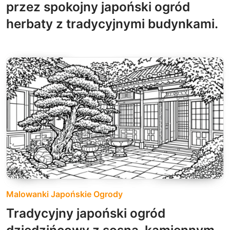
przez spokojny japoński ogród
herbaty z tradycyjnymi budynkami.
Malowanki Japońskie Ogrody
Tradycyjny japoński ogród
dziedzińcowy z sosną, kamiennym