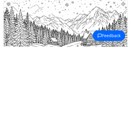
Malowanki Cztery Pory Roku
Górskie domki otoczone drzewami
iglastymi i spadającymi płatkami
śniegu.