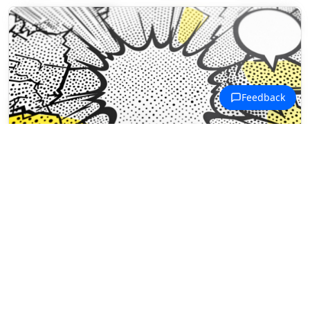
Malowanki Sztuka Nowoczesna
Komiksowe eksplozje wypełniają
stronę w stylu pop-artu
Lichtensteina.