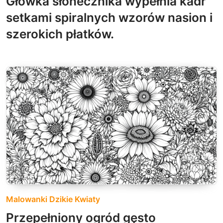
Główka słonecznika wypełnia kadr
setkami spiralnych wzorów nasion i
szerokich płatków.
Malowanki Dzikie Kwiaty
Przepełniony ogród gęsto