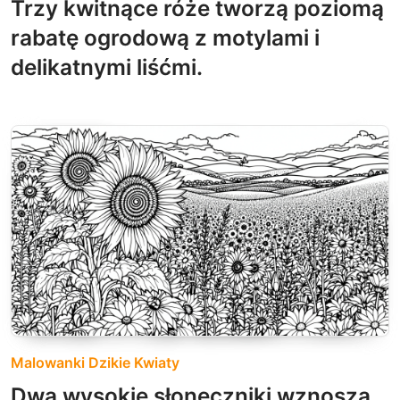
Trzy kwitnące róże tworzą poziomą
rabatę ogrodową z motylami i
delikatnymi liśćmi.
Malowanki Dzikie Kwiaty
Dwa wysokie słoneczniki wznoszą