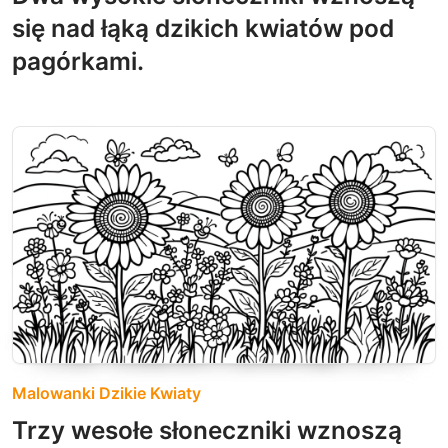
się nad łąką dzikich kwiatów pod
pagórkami.
Malowanki Dzikie Kwiaty
Trzy wesołe słoneczniki wznoszą