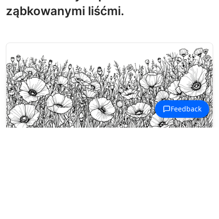
ząbkowanymi liśćmi.
Malowanki Dzikie Kwiaty
Dzikie maki i stokrotki wypełniają
panoramiczną scenę łąki z pnącymi