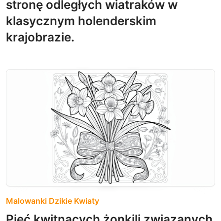
stronę odległych wiatraków w
klasycznym holenderskim
krajobrazie.
Malowanki Dzikie Kwiaty
Pięć kwitnących żonkili związanych