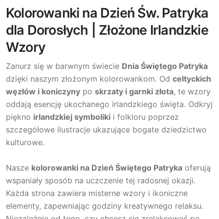
Kolorowanki na Dzień Św. Patryka
dla Dorosłych | Złożone Irlandzkie
Wzory
Zanurz się w barwnym świecie
Dnia Świętego Patryka
dzięki naszym złożonym kolorowankom. Od
celtyckich
węzłów i koniczyny
po
skrzaty i garnki złota
, te wzory
oddają esencję ukochanego irlandzkiego święta. Odkryj
piękno
irlandzkiej symboliki
i folkloru poprzez
szczegółowe ilustracje ukazujące bogate dziedzictwo
kulturowe.
Nasze
kolorowanki na Dzień Świętego Patryka
oferują
wspaniały sposób na uczczenie tej radosnej okazji.
Każda strona zawiera misterne wzory i ikoniczne
elementy, zapewniając godziny kreatywnego relaksu.
Niezależnie od tego, czy chcesz się zrelaksować po