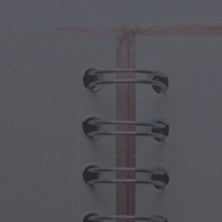
iczne Stworzenia
Dzień Babci i Dziadka
iczne Portale
Halloweenowe Nawiedzone Miejsca
iczne Symbole
Dzień Matki
ny Mitologiczne
Uroczystości Noworoczne
at Steampunka
Sport i Igrzyska Olimpijskie
wodna Fantazja
Święta Wiosny
Dzień Świętego Patryka
Festiwale Letnie
Święto Dziękczynienia
Walentynkowy Romans
Święta Zimowe