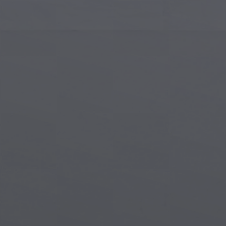
Sztuka Islamska
Mag
Sztuka Nowoczesna
Mag
Sztuka Muzyczna
Mag
Indiańska Sztuka
Sce
Sztuka Renesansu
Świ
Witraże
Pod
Sztuka Uliczna