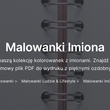
Malowanki Imiona
naszą kolekcję kolorowanek z imionami. Znajdź 
rmowy plik PDF do wydruku z pięknymi ozdobnym
lowanki
>
Malowanki Ludzie & Lifestyle
>
Malowanki Im