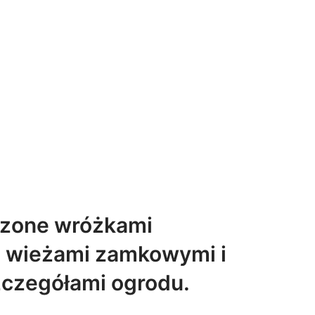
oczone wróżkami
, wieżami zamkowymi i
czegółami ogrodu.