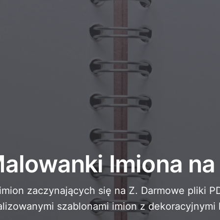
iczne Stworzenia
Dzień Babci i Dziadka
iczne Portale
Halloweenowe Nawiedzone Miejsca
iczne Symbole
Dzień Matki
ny Mitologiczne
Uroczystości Noworoczne
at Steampunka
Sport i Igrzyska Olimpijskie
wodna Fantazja
Święta Wiosny
Dzień Świętego Patryka
Festiwale Letnie
Święto Dziękczynienia
alowanki Imiona na
Walentynkowy Romans
Święta Zimowe
imion zaczynających się na Z. Darmowe pliki P
lizowanymi szablonami imion z dekoracyjnymi l