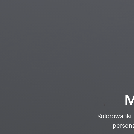
Sztuka Islamska
Mag
Sztuka Nowoczesna
Mag
Sztuka Muzyczna
Mag
Indiańska Sztuka
Sce
Sztuka Renesansu
Świ
Witraże
Pod
Sztuka Uliczna
M
Kolorowanki 
persona