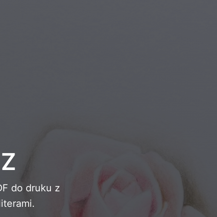
Młodzież i Nastolatkowie
 Z
DF do druku z
iterami.