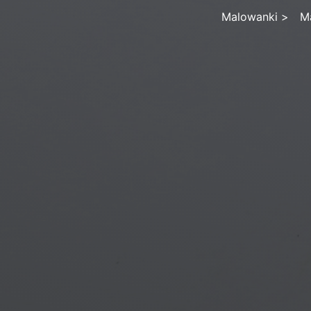
Malowanki
>
Ma