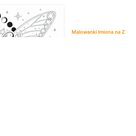
Malowanki Imiona na Z
Imię Zoé unos
literach bąbe
skrzydłami mot
<<
1
>>