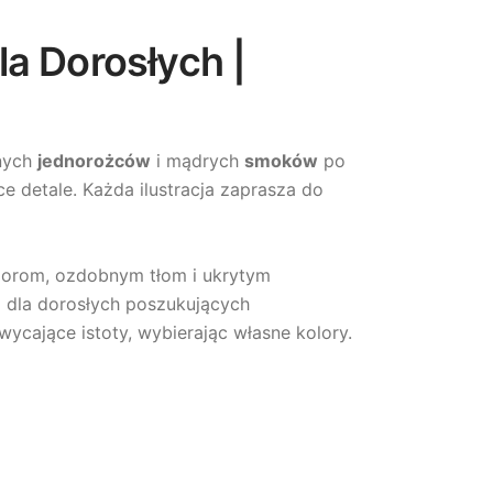
a Dorosłych |
znych
jednorożców
i mądrych
smoków
po
ce detale. Każda ilustracja zaprasza do
zorom, ozdobnym tłom i ukrytym
i dla dorosłych poszukujących
ycające istoty, wybierając własne kolory.