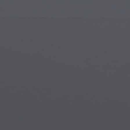
Sztuka Islamska
Mag
Sztuka Nowoczesna
Mag
Sztuka Muzyczna
Mag
Indiańska Sztuka
Sce
Sztuka Renesansu
Świ
Witraże
Pod
Sztuka Uliczna