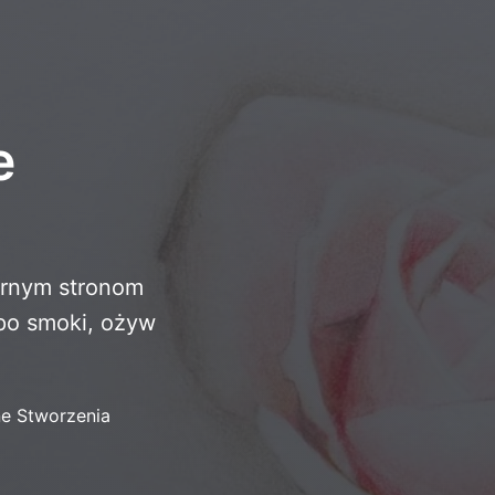
e
ernym stronom
po smoki, ożyw
e Stworzenia