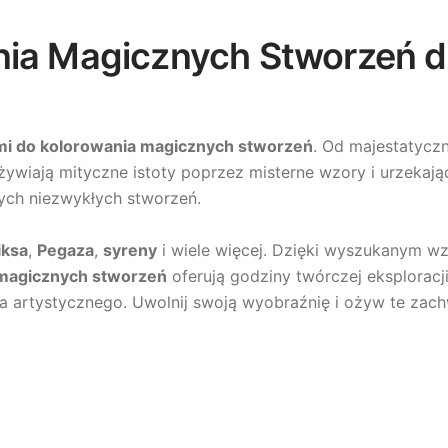
nia Magicznych Stworzeń dl
mi do kolorowania magicznych stworzeń
. Od majestatyc
ożywiają mityczne istoty poprzez misterne wzory i urzekają
ych niezwykłych stworzeń.
iksa
,
Pegaza
,
syreny
i wiele więcej. Dzięki wyszukanym w
 magicznych stworzeń
oferują godziny twórczej eksploracj
 artystycznego. Uwolnij swoją wyobraźnię i ożyw te zachw