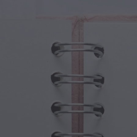
iczne Stworzenia
Dzień Babci i Dziadka
iczne Portale
Halloweenowe Nawiedzone Miejsca
iczne Symbole
Dzień Matki
ny Mitologiczne
Uroczystości Noworoczne
at Steampunka
Sport i Igrzyska Olimpijskie
wodna Fantazja
Święta Wiosny
Dzień Świętego Patryka
Festiwale Letnie
Święto Dziękczynienia
Walentynkowy Romans
Święta Zimowe