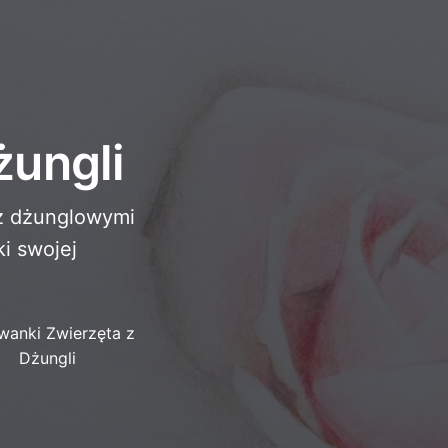
żungli
 z dżunglowymi
ki swojej
wanki Zwierzęta z
Dżungli