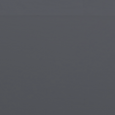
Sztuka Islamska
Mag
Sztuka Nowoczesna
Mag
Sztuka Muzyczna
Mag
Indiańska Sztuka
Sce
Sztuka Renesansu
Świ
Witraże
Pod
Sztuka Uliczna