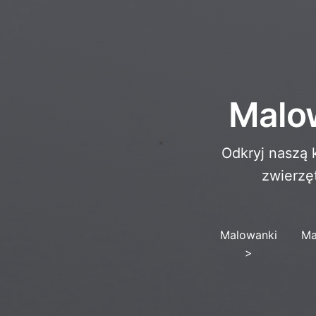
Malow
Odkryj naszą 
zwierzęt
Malowanki
Ma
>