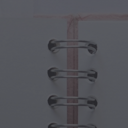
iczne Stworzenia
Dzień Babci i Dziadka
iczne Portale
Halloweenowe Nawiedzone Miejsca
iczne Symbole
Dzień Matki
ny Mitologiczne
Uroczystości Noworoczne
at Steampunka
Sport i Igrzyska Olimpijskie
wodna Fantazja
Święta Wiosny
Dzień Świętego Patryka
Festiwale Letnie
Święto Dziękczynienia
Walentynkowy Romans
Święta Zimowe