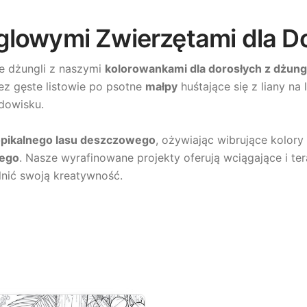
glowymi Zwierzętami dla Do
e dżungli z naszymi
kolorowankami dla dorosłych z dżun
ez gęste listowie po psotne
małpy
huśtające się z liany na 
dowisku.
opikalnego lasu deszczowego
, ożywiając wibrujące kolor
iego
. Nasze wyrafinowane projekty oferują wciągające i t
nić swoją kreatywność.