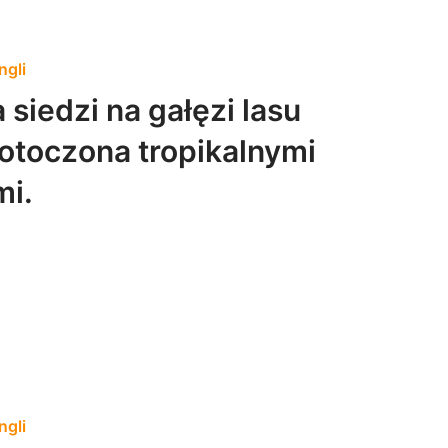
ngli
iedzi na gałęzi lasu
toczona tropikalnymi
mi.
ngli