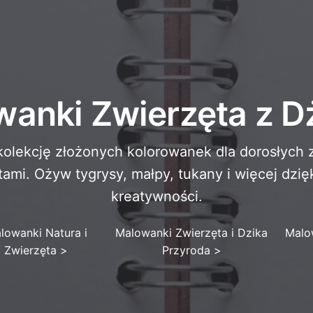
anki Zwierzęta z D
kolekcję złożonych kolorowanek dla dorosłych
ami. Ożyw tygrysy, małpy, tukany i więcej dzię
kreatywności.
lowanki Natura i
Malowanki Zwierzęta i Dzika
Malo
Zwierzęta
>
Przyroda
>