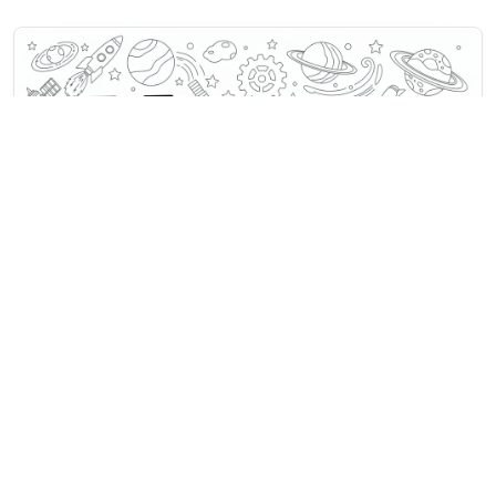
Malowanki Imiona na H
Imię Hugo unosi się w kosmosie
pełnym rakiet, planet i kół zębatych.
<<
1
>>