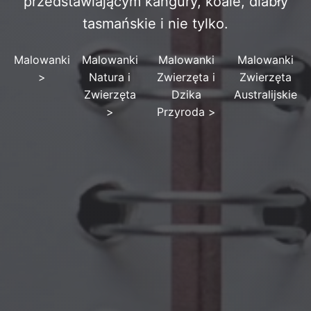
przedstawiającym kangury, koale, diabły
tasmańskie i nie tylko.
Malowanki
Malowanki
Malowanki
Malowanki
>
Natura i
Zwierzęta i
Zwierzęta
Zwierzęta
Dzika
Australijskie
>
Przyroda
>